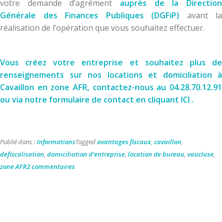
votre demande d’agrément
auprès de la Direction
Générale des Finances Publiques (DGFiP)
avant la
réalisation de l’opération que vous souhaitez effectuer.
Vous créez votre entreprise et souhaitez plus de
renseignements sur nos locations et domiciliation à
Cavaillon en zone AFR, contactez-nous au 04.28.70.12.91
ou via
notre formulaire de contact en cliquant ICI
.
Publié dans :
Informations
Tagged
avantages fiscaux
,
cavaillon
,
defiscalisation
,
domiciliation d'entreprise
,
location de bureau
,
vaucluse
,
sur
zone AFR
2 commentaires
Domiciliez
votre
entreprise
au