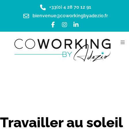
+33(0) 4 28 70 12 91
bienvenue@coworkingbyadezio.fr
Travailler au soleil