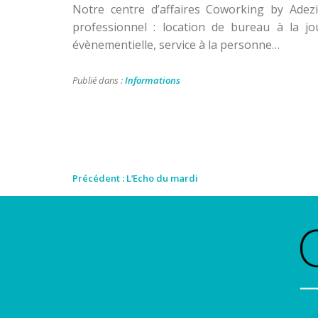
Notre centre d’affaires Coworking by Adezi
professionnel : location de bureau à la j
évènementielle, service à la personne…
Publié dans :
Informations
Navigation
Précédent :
L’Echo du mardi
de
l’article