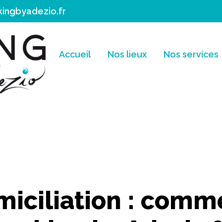
ngbyadezio.fr
Accueil
Nos lieux
Nos services
miciliation : com