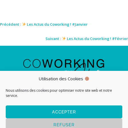
Précédent :
Les Actus du Coworking ! #Janvier
Suivant :
Les Actus du Coworking ! #Février
Utilisation des Cookies
Nous utilisons des cookies pour optimiser notre site web et notre
bienvenue@coworkingbyadezio.fr
service.
ACCEPTER
+33(0) 4 28 70 12 91
REFUSER
Contactez-nous