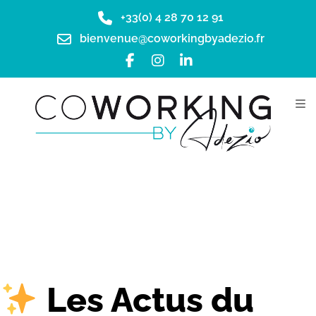
+33(0) 4 28 70 12 91
bienvenue@coworkingbyadezio.fr
Les Actus du